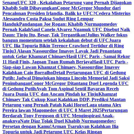
Senang
UFC 320 - Kekalahan Petarung yang Pernah Dijagokan
Khabib Sulit Dibayangkan
Conor McGregor Mundur dari
Pencalonan Presiden Irlandia, Balik ke UFC?
Cedera Misterius
Alessandro Costa Paksa Sudut Ring Lempar
Handuk
Pandangan Joe Rogan: Khabib Nurmagomedov
Pernah Kalah
Saul Canelo Alvarez Ngamuk UFC Disebut Naik
Daun: Tinju Itu, Besar, Tak Tergantikan!
Julius Walker fokus
bangun momentum setelah kekalahan debut di UFC
Juara
UFC Ilia Topuria Bikin Terence Crawford Tertidur di Ring
Tinju
3 Alasan Nassourdine Imavov Layak Jadi Penantang
untuk Gelar Khamzat Chimaev
Hasil UFC Paris - Samai Rekor
11 Hasil Finis, Jagoan Tuan Rumah Berjaya
Hasil UFC Paris -
Siap-siap Lawan Khamzat Chimaev, Nassourdine Imavov
Kalahkan Caio Borralho
Detail Pertarungan UFC di Gedung
Putih: Jadwal Dimajukan hingga Lincoln Memorial Jadi Saksi
Penimbangan
Conor McGregor Ditantang Duel Legenda UFC
di Gedung Putih
Ayah Tom Aspinal Sentil Bayaran Receh
Juara Dunia UFC dan Ancam Pindah ke Tinju
Khamzat
Chimaev Tak Cukup Kuat Kalahkan DDP, Prediksi Mantan
Petarung yang Pernah Patah Kaki Horor
Laga utama Alex
Pereira lawan Magomedov di UFC 8 Maret 2025
Pertarungan
Berdarah Tony Ferguson di UFC Menginspirasi Anak-
anaknya
Nate Diaz Tolak Duel Khabib Nurmagomedov:
Persetan dengan Kamu!
Arman Tsarukyan Kalahkan Ilia
Topuria untuk Jadi Petarung UFC Kelas Ringan