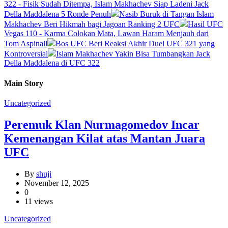
322 - Fisik Sudah Ditempa, Islam Makhachev Siap Ladeni Jack
Della Maddalena 5 Ronde Penuh
Nasib Buruk di Tangan Islam
Makhachev Beri Hikmah bagi Jagoan Ranking 2 UFC
Hasil UFC
Vegas 110 - Karma Colokan Mata, Lawan Haram Menjauh dari
Tom Aspinall
Bos UFC Beri Reaksi Akhir Duel UFC 321 yang
Kontroversial
Islam Makhachev Yakin Bisa Tumbangkan Jack
Della Maddalena di UFC 322
Main Story
Uncategorized
Peremuk Klan Nurmagomedov Incar
Kemenangan Kilat atas Mantan Juara
UFC
By
shuji
November 12, 2025
0
11 views
Uncategorized