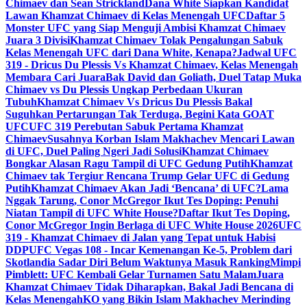
Chimaev dan Sean Strickland
Dana White Siapkan Kandidat
Lawan Khamzat Chimaev di Kelas Menengah UFC
Daftar 5
Monster UFC yang Siap Menguji Ambisi Khamzat Chimaev
Juara 3 Divisi
Khamzat Chimaev Tolak Pengalungan Sabuk
Kelas Menengah UFC dari Dana White, Kenapa?
Jadwal UFC
319 - Dricus Du Plessis Vs Khamzat Chimaev, Kelas Menengah
Membara Cari Juara
Bak David dan Goliath, Duel Tatap Muka
Chimaev vs Du Plessis Ungkap Perbedaan Ukuran
Tubuh
Khamzat Chimaev Vs Dricus Du Plessis Bakal
Suguhkan Pertarungan Tak Terduga, Begini Kata GOAT
UFC
UFC 319 Perebutan Sabuk Pertama Khamzat
Chimaev
Susahnya Korban Islam Makhachev Mencari Lawan
di UFC, Duel Paling Ngeri Jadi Solusi
Khamzat Chimaev
Bongkar Alasan Ragu Tampil di UFC Gedung Putih
Khamzat
Chimaev tak Tergiur Rencana Trump Gelar UFC di Gedung
Putih
Khamzat Chimaev Akan Jadi ‘Bencana’ di UFC?
Lama
Nggak Tarung, Conor McGregor Ikut Tes Doping: Penuhi
Niatan Tampil di UFC White House?
Daftar Ikut Tes Doping,
Conor McGregor Ingin Berlaga di UFC White House 2026
UFC
319 - Khamzat Chimaev di Jalan yang Tepat untuk Habisi
DDP
UFC Vegas 108 - Incar Kemenangan Ke-5, Problem dari
Skotlandia Sadar Diri Belum Waktunya Masuk Ranking
Mimpi
Pimblett: UFC Kembali Gelar Turnamen Satu Malam
Juara
Khamzat Chimaev Tidak Diharapkan, Bakal Jadi Bencana di
Kelas Menengah
KO yang Bikin Islam Makhachev Merinding