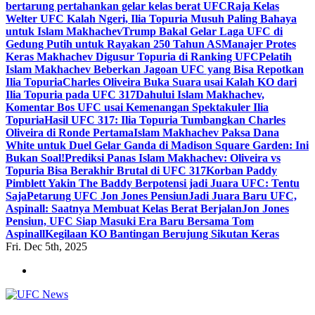
bertarung pertahankan gelar kelas berat UFC
Raja Kelas
Welter UFC Kalah Ngeri, Ilia Topuria Musuh Paling Bahaya
untuk Islam Makhachev
Trump Bakal Gelar Laga UFC di
Gedung Putih untuk Rayakan 250 Tahun AS
Manajer Protes
Keras Makhachev Digusur Topuria di Ranking UFC
Pelatih
Islam Makhachev Beberkan Jagoan UFC yang Bisa Repotkan
Ilia Topuria
Charles Oliveira Buka Suara usai Kalah KO dari
Ilia Topuria pada UFC 317
Dahului Islam Makhachev,
Komentar Bos UFC usai Kemenangan Spektakuler Ilia
Topuria
Hasil UFC 317: Ilia Topuria Tumbangkan Charles
Oliveira di Ronde Pertama
Islam Makhachev Paksa Dana
White untuk Duel Gelar Ganda di Madison Square Garden: Ini
Bukan Soal!
Prediksi Panas Islam Makhachev: Oliveira vs
Topuria Bisa Berakhir Brutal di UFC 317
Korban Paddy
Pimblett Yakin The Baddy Berpotensi jadi Juara UFC: Tentu
Saja
Petarung UFC Jon Jones Pensiun
Jadi Juara Baru UFC,
Aspinall: Saatnya Membuat Kelas Berat Berjalan
Jon Jones
Pensiun, UFC Siap Masuki Era Baru Bersama Tom
Aspinall
Kegilaan KO Bantingan Berujung Sikutan Keras
Fri. Dec 5th, 2025