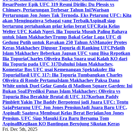
Besar
Poster Epik UFC 319 Resmi Dirilis: Du Plessis vs
Chimaev, Pertarungan Terbesar Tahun Ini!
Warisan
Pertarungan Jon Jones Tak Ternoda, Eks Petarung UFC: Kita
akan Mengingatnya Sebagai yang Terbaik
Aspinall siap
bertarung pertahankan gelar kelas berat UFC
Raja Kelas
Welter UFC Kalah Ngeri, Ilia Topuria Musuh Paling Bahaya
untuk Islam Makhachev
Trump Bakal Gelar Laga UFC di
Gedung Putih untuk Rayakan 250 Tahun AS
Manajer Protes
Keras Makhachev Digusur Topuria di Ranking UFC
Pelatih
Islam Makhachev Beberkan Jagoan UFC yang Bisa Repotkan
Ilia Topuria
Charles Oliveira Buka Suara usai Kalah KO dari
Ilia Topuria pada UFC 317
Dahului Islam Makhachev,
Komentar Bos UFC usai Kemenangan Spektakuler Ilia
Topuria
Hasil UFC 317: Ilia Topuria Tumbangkan Charles
Oliveira di Ronde Pertama
Islam Makhachev Paksa Dana
White untuk Duel Gelar Ganda di Madison Square Garden: Ini
Bukan Soal!
Prediksi Panas Islam Makhachev: Oliveira vs
Topuria Bisa Berakhir Brutal di UFC 317
Korban Paddy
Pimblett Yakin The Baddy Berpotensi jadi Juara UFC: Tentu
Saja
Petarung UFC Jon Jones Pensiun
Jadi Juara Baru UFC,
Aspinall: Saatnya Membuat Kelas Berat Berjalan
Jon Jones
Pensiun, UFC Siap Masuki Era Baru Bersama Tom
Aspinall
Kegilaan KO Bantingan Berujung Sikutan Keras
Fri. Dec 5th, 2025