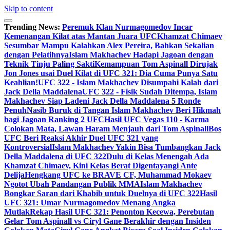
Skip to content
Trending News:
Peremuk Klan Nurmagomedov Incar
Kemenangan Kilat atas Mantan Juara UFC
Khamzat Chimaev
Sesumbar Mampu Kalahkan Alex Pereira, Bahkan Sekalian
dengan Pelatihnya
Islam Makhachev Hadapi Jagoan dengan
Teknik Tinju Paling Sakti
Kemampuan Tom Aspinall Dirujak
Jon Jones usai Duel Kilat di UFC 321: Dia Cuma Punya Satu
Keahlian!
UFC 322 - Islam Makhachev Disumpahi Kalah dari
Jack Della Maddalena
UFC 322 - Fisik Sudah Ditempa, Islam
Makhachev Siap Ladeni Jack Della Maddalena 5 Ronde
Penuh
Nasib Buruk di Tangan Islam Makhachev Beri Hikmah
bagi Jagoan Ranking 2 UFC
Hasil UFC Vegas 110 - Karma
Colokan Mata, Lawan Haram Menjauh dari Tom Aspinall
Bos
UFC Beri Reaksi Akhir Duel UFC 321 yang
Kontroversial
Islam Makhachev Yakin Bisa Tumbangkan Jack
Della Maddalena di UFC 322
Dulu di Kelas Menengah Ada
Khamzat Chimaev, Kini Kelas Berat Digentayangi Ante
Delija
Hengkang UFC ke BRAVE CF, Muhammad Mokaev
Ngotot Ubah Pandangan Publik MMA
Islam Makhachev
Bongkar Saran dari Khabib untuk Duelnya di UFC 322
Hasil
UFC 321: Umar Nurmagomedov Menang Angka
Mutlak
Rekap Hasil UFC 321: Penonton Kecewa, Perebutan
Gelar Tom Aspinall vs Ciryl Gane Berakhir dengan Insiden