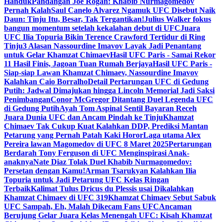
Handuk
Pandangan Joe Rogan: Khabib Nurmagomedov
Pernah Kalah
Saul Canelo Alvarez Ngamuk UFC Disebut Naik
Daun: Tinju Itu, Besar, Tak Tergantikan!
Julius Walker fokus
bangun momentum setelah kekalahan debut di UFC
Juara
UFC Ilia Topuria Bikin Terence Crawford Tertidur di Ring
Tinju
3 Alasan Nassourdine Imavov Layak Jadi Penantang
untuk Gelar Khamzat Chimaev
Hasil UFC Paris - Samai Rekor
11 Hasil Finis, Jagoan Tuan Rumah Berjaya
Hasil UFC Paris -
Siap-siap Lawan Khamzat Chimaev, Nassourdine Imavov
Kalahkan Caio Borralho
Detail Pertarungan UFC di Gedung
Putih: Jadwal Dimajukan hingga Lincoln Memorial Jadi Saksi
Penimbangan
Conor McGregor Ditantang Duel Legenda UFC
di Gedung Putih
Ayah Tom Aspinal Sentil Bayaran Receh
Juara Dunia UFC dan Ancam Pindah ke Tinju
Khamzat
Chimaev Tak Cukup Kuat Kalahkan DDP, Prediksi Mantan
Petarung yang Pernah Patah Kaki Horor
Laga utama Alex
Pereira lawan Magomedov di UFC 8 Maret 2025
Pertarungan
Berdarah Tony Ferguson di UFC Menginspirasi Anak-
anaknya
Nate Diaz Tolak Duel Khabib Nurmagomedov:
Persetan dengan Kamu!
Arman Tsarukyan Kalahkan Ilia
Topuria untuk Jadi Petarung UFC Kelas Ringan
Terbaik
Kalimat Tulus Dricus du Plessis usai Dikalahkan
Khamzat Chimaev di UFC 319
Khamzat Chimaev Sebut Sabuk
UFC Sampah, Eh, Malah Dikecam Fans UFC
Ancaman
Berujung Gelar Juara Kelas Menengah UFC: Kisah Khamzat