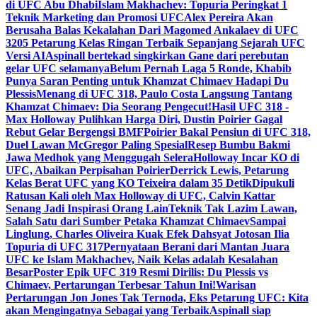
di UFC Abu Dhabi
Islam Makhachev: Topuria Peringkat 1
Teknik Marketing dan Promosi UFC
Alex Pereira Akan
Berusaha Balas Kekalahan Dari Magomed Ankalaev di UFC
320
5 Petarung Kelas Ringan Terbaik Sepanjang Sejarah UFC
Versi AI
Aspinall bertekad singkirkan Gane dari perebutan
gelar UFC selamanya
Belum Pernah Laga 5 Ronde, Khabib
Punya Saran Penting untuk Khamzat Chimaev Hadapi Du
Plessis
Menang di UFC 318, Paulo Costa Langsung Tantang
Khamzat Chimaev: Dia Seorang Pengecut!
Hasil UFC 318 -
Max Holloway Pulihkan Harga Diri, Dustin Poirier Gagal
Rebut Gelar Bergengsi BMF
Poirier Bakal Pensiun di UFC 318,
Duel Lawan McGregor Paling Spesial
Resep Bumbu Bakmi
Jawa Medhok yang Menggugah Selera
Holloway Incar KO di
UFC, Abaikan Perpisahan Poirier
Derrick Lewis, Petarung
Kelas Berat UFC yang KO Teixeira dalam 35 Detik
Dipukuli
Ratusan Kali oleh Max Holloway di UFC, Calvin Kattar
Senang Jadi Inspirasi Orang Lain
Teknik Tak Lazim Lawan,
Salah Satu dari Sumber Petaka Khamzat Chimaev
Sampai
Linglung, Charles Oliveira Kuak Efek Dahsyat Jotosan Ilia
Topuria di UFC 317
Pernyataan Berani dari Mantan Juara
UFC ke Islam Makhachev, Naik Kelas adalah Kesalahan
Besar
Poster Epik UFC 319 Resmi Dirilis: Du Plessis vs
Chimaev, Pertarungan Terbesar Tahun Ini!
Warisan
Pertarungan Jon Jones Tak Ternoda, Eks Petarung UFC: Kita
akan Mengingatnya Sebagai yang Terbaik
Aspinall siap