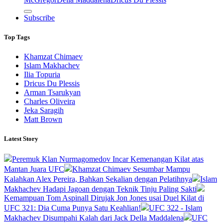
Subscribe
Top Tags
Khamzat Chimaev
Islam Makhachev
Ilia Topuria
Dricus Du Plessis
Arman Tsarukyan
Charles Oliveira
Jeka Saragih
Matt Brown
Latest Story
Peremuk Klan Nurmagomedov Incar Kemenangan Kilat atas
Mantan Juara UFC
Khamzat Chimaev Sesumbar Mampu
Kalahkan Alex Pereira, Bahkan Sekalian dengan Pelatihnya
Islam
Makhachev Hadapi Jagoan dengan Teknik Tinju Paling Sakti
Kemampuan Tom Aspinall Dirujak Jon Jones usai Duel Kilat di
UFC 321: Dia Cuma Punya Satu Keahlian!
UFC 322 - Islam
Makhachev Disumpahi Kalah dari Jack Della Maddalena
UFC