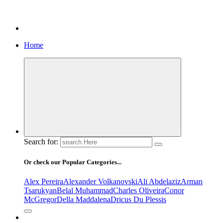
Berita, Jadwal Tanding, dan Hasil Rekap Pertandingan UFC
Terupdates
Home
Search for:
Or check our Popular Categories...
Alex Pereira
Alexander Volkanovski
Ali Abdelaziz
Arman
Tsarukyan
Belal Muhammad
Charles Oliveira
Conor
McGregor
Della Maddalena
Dricus Du Plessis