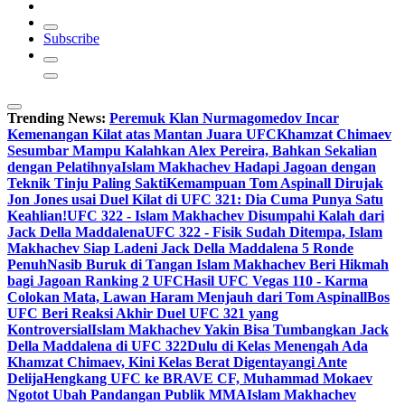
Subscribe
Trending News:
Peremuk Klan Nurmagomedov Incar
Kemenangan Kilat atas Mantan Juara UFC
Khamzat Chimaev
Sesumbar Mampu Kalahkan Alex Pereira, Bahkan Sekalian
dengan Pelatihnya
Islam Makhachev Hadapi Jagoan dengan
Teknik Tinju Paling Sakti
Kemampuan Tom Aspinall Dirujak
Jon Jones usai Duel Kilat di UFC 321: Dia Cuma Punya Satu
Keahlian!
UFC 322 - Islam Makhachev Disumpahi Kalah dari
Jack Della Maddalena
UFC 322 - Fisik Sudah Ditempa, Islam
Makhachev Siap Ladeni Jack Della Maddalena 5 Ronde
Penuh
Nasib Buruk di Tangan Islam Makhachev Beri Hikmah
bagi Jagoan Ranking 2 UFC
Hasil UFC Vegas 110 - Karma
Colokan Mata, Lawan Haram Menjauh dari Tom Aspinall
Bos
UFC Beri Reaksi Akhir Duel UFC 321 yang
Kontroversial
Islam Makhachev Yakin Bisa Tumbangkan Jack
Della Maddalena di UFC 322
Dulu di Kelas Menengah Ada
Khamzat Chimaev, Kini Kelas Berat Digentayangi Ante
Delija
Hengkang UFC ke BRAVE CF, Muhammad Mokaev
Ngotot Ubah Pandangan Publik MMA
Islam Makhachev