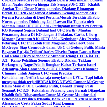
Colokan Mata
Ciryl Gane Angkat Bicara Soal Insiden Colokan
Mata, Ngaku Kecewa hingga Tak Sengaja
UFC 321 - Khabib
Angkat Topi, Umar Nurmagomedov Diadang Rintangan
Berat
UFC 320 - Magomed Ankalaev Kenang Momen Alex
Pereira Ketakutan di Duel Pertama
Musuh Terakhir Khabib
Nurmagomedov Didukung Jadi Lawan Ilia Topuria oleh
Mantan Juara UFC
UFC 320 - Peringatan untuk Alex Pereira,
KO Keempat Segera Datang
Hasil UFC Perth - Mantan
Penantang Juara Di-KO dengan 2 Pukulan, Carlos Ulberg
Menang Beruntun 9 Kali
UFC 320 - Ketimbang Alex Pereira,
Petarung UFC Ini Lebih Pilih Magomed Ankalaev
Conor
McGregor Siap Comeback dalam UFC di Gedung Putih, Minta
Bayaran Rp1,64 Triliun
Charles Oliveira Dapat Lawan Baru
Usai Rafael Fiziev Mendadak Mundur Jelang UFC Rio
UFC
321 - Kamp Pelatihan Sepupu Khabib Diklaim Takkan
Berlangsung Bagus
Pelatih Bongkar Kabar Terbaru Israel
Adesanya, Siap Comeback di UFC?
Reaksi Keras Khamzat
Chimaev untuk Jagoan UFC yang Prediksi
Kekalahannya
Netflix bisa saja menyiarkan UFC… Tapi inilah
mengapa tidak terjadi
BREAKING NEWS! Connor McGregor
Klaim Main di UFC Gedung Putih, Donald Trump Pasti
Senang
UFC 320 - Kekalahan Petarung yang Pernah Dijagokan
Khabib Sulit Dibayangkan
Conor McGregor Mundur dari
Pencalonan Presiden Irlandia, Balik ke UFC?
Cedera Misterius
Alessandro Costa Paksa Sudut Ring Lempar