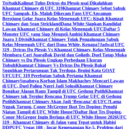
Terbaik
Kalimat Tulus Dricus du Plessis usai Dikalahkan
Khamzat Chimaev di UFC 319
Khamzat Chimaev Sebut Sabuk
UFC Sampah, Eh, Malah Dikecam Fans UFC
Ancaman
Berujung Gelar Juara Kelas Menengah UFC: Kisah Khamzat
Chimaev dan Sean Strickland
Dana White Siapkan Kandidat
Lawan Khamzat Chimaev di Kelas Menengah UFC
Daftar 5
Monster UFC yang Siap Menguji Ambisi Khamzat Chimaev
Juara 3 Divisi
Khamzat Chimaev Tolak Pengalungan Sabuk
Kelas Menengah UFC dari Dana White, Kenapa?
Jadwal UFC
319 - Dricus Du Plessis Vs Khamzat Chimaev, Kelas Menengah
Membara Cari Juara
Bak David dan Goliath, Duel Tatap Muka
Chimaev vs Du Plessis Ungkap Perbedaan Ukuran
Tubuh
Khamzat Chimaev Vs Dricus Du Plessis Bakal
Suguhkan Pertarungan Tak Terduga, Begini Kata GOAT
UFC
UFC 319 Perebutan Sabuk Pertama Khamzat
Chimaev
Susahnya Korban Islam Makhachev Mencari Lawan
di UFC, Duel Paling Ngeri Jadi Solusi
Khamzat Chimaev
Bongkar Alasan Ragu Tampil di UFC Gedung Putih
Khamzat
Chimaev tak Tergiur Rencana Trump Gelar UFC di Gedung
Putih
Khamzat Chimaev Akan Jadi ‘Bencana’ di UFC?
Lama
Nggak Tarung, Conor McGregor Ikut Tes Doping: Penuhi
Niatan Tampil di UFC White House?
Daftar Ikut Tes Doping,
Conor McGregor Ingin Berlaga di UFC White House 2026
UFC
319 - Khamzat Chimaev di Jalan yang Tepat untuk Habisi
DDP
UFC Vegas 108 - Incar Kemenangan Ke-5, Problem dari