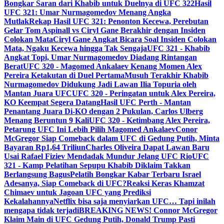
Bongkar Saran dari Khabib untuk Duelnya di UFC 322
Hasil
UFC 321: Umar Nurmagomedov Menang Angka
Mutlak
Rekap Hasil UFC 321: Penonton Kecewa, Perebutan
Gelar Tom Aspinall vs Ciryl Gane Berakhir dengan Insiden
Colokan Mata
Ciryl Gane Angkat Bicara Soal Insiden Colokan
Mata, Ngaku Kecewa hingga Tak Sengaja
UFC 321 - Khabib
Angkat Topi, Umar Nurmagomedov Diadang Rintangan
Berat
UFC 320 - Magomed Ankalaev Kenang Momen Alex
Pereira Ketakutan di Duel Pertama
Musuh Terakhir Khabib
Nurmagomedov Didukung Jadi Lawan Ilia Topuria oleh
Mantan Juara UFC
UFC 320 - Peringatan untuk Alex Pereira,
KO Keempat Segera Datang
Hasil UFC Perth - Mantan
Penantang Juara Di-KO dengan 2 Pukulan, Carlos Ulberg
Menang Beruntun 9 Kali
UFC 320 - Ketimbang Alex Pereira,
Petarung UFC Ini Lebih Pilih Magomed Ankalaev
Conor
McGregor Siap Comeback dalam UFC di Gedung Putih, Minta
Bayaran Rp1,64 Triliun
Charles Oliveira Dapat Lawan Baru
Usai Rafael Fiziev Mendadak Mundur Jelang UFC Rio
UFC
321 - Kamp Pelatihan Sepupu Khabib Diklaim Takkan
Berlangsung Bagus
Pelatih Bongkar Kabar Terbaru Israel
Adesanya, Siap Comeback di UFC?
Reaksi Keras Khamzat
Chimaev untuk Jagoan UFC yang Prediksi
Kekalahannya
Netflix bisa saja menyiarkan UFC… Tapi inilah
mengapa tidak terjadi
BREAKING NEWS! Connor McGregor
Klaim Main di UFC Gedung Putih, Donald Trump Pasti