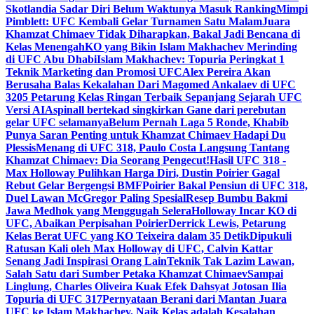
Skotlandia Sadar Diri Belum Waktunya Masuk Ranking
Mimpi
Pimblett: UFC Kembali Gelar Turnamen Satu Malam
Juara
Khamzat Chimaev Tidak Diharapkan, Bakal Jadi Bencana di
Kelas Menengah
KO yang Bikin Islam Makhachev Merinding
di UFC Abu Dhabi
Islam Makhachev: Topuria Peringkat 1
Teknik Marketing dan Promosi UFC
Alex Pereira Akan
Berusaha Balas Kekalahan Dari Magomed Ankalaev di UFC
320
5 Petarung Kelas Ringan Terbaik Sepanjang Sejarah UFC
Versi AI
Aspinall bertekad singkirkan Gane dari perebutan
gelar UFC selamanya
Belum Pernah Laga 5 Ronde, Khabib
Punya Saran Penting untuk Khamzat Chimaev Hadapi Du
Plessis
Menang di UFC 318, Paulo Costa Langsung Tantang
Khamzat Chimaev: Dia Seorang Pengecut!
Hasil UFC 318 -
Max Holloway Pulihkan Harga Diri, Dustin Poirier Gagal
Rebut Gelar Bergengsi BMF
Poirier Bakal Pensiun di UFC 318,
Duel Lawan McGregor Paling Spesial
Resep Bumbu Bakmi
Jawa Medhok yang Menggugah Selera
Holloway Incar KO di
UFC, Abaikan Perpisahan Poirier
Derrick Lewis, Petarung
Kelas Berat UFC yang KO Teixeira dalam 35 Detik
Dipukuli
Ratusan Kali oleh Max Holloway di UFC, Calvin Kattar
Senang Jadi Inspirasi Orang Lain
Teknik Tak Lazim Lawan,
Salah Satu dari Sumber Petaka Khamzat Chimaev
Sampai
Linglung, Charles Oliveira Kuak Efek Dahsyat Jotosan Ilia
Topuria di UFC 317
Pernyataan Berani dari Mantan Juara
UFC ke Islam Makhachev, Naik Kelas adalah Kesalahan