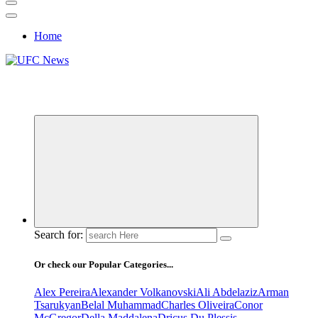
Home
Berita, Jadwal Tanding, dan Hasil Rekap Pertandingan UFC
Terupdates
Search for:
Or check our Popular Categories...
Alex Pereira
Alexander Volkanovski
Ali Abdelaziz
Arman
Tsarukyan
Belal Muhammad
Charles Oliveira
Conor
McGregor
Della Maddalena
Dricus Du Plessis